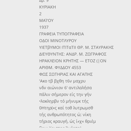
Δρ. 9
ΚΥΡΙΑΚΗ
2
ΜΑΊ'ΟΥ
1937
ΓΡΑΦΕΙΑ ΤΥΠΟΓΡΑΦΕΙΑ
ΟΔΟΙ ΜΙΝΟΤΛΥΡΟΥ
ΥΙΕΤβΥΜΟΙ ΙΤΙΤαΤΙΙ ΘΡ. Μ. ΣΤΑΥΡΑΚΗΣ
ΔΙΕΥΘΥΝΤΗΣ: ΑΝΔΡ. Μ. ΖΩΓΡΑΦΟΣ
ΗΡΑΚΛΕΙΟΝ ΚΡΗΤΗΣ — ΕΤΟΖ (|ΟΝ
ΑΡΙΘΜ. ΦΥΔΔΟΥ 4553
ΦΩΣ ΣΩΤΗΡΙΑΣ ΚΑΙ ΑΓΑΠΗΣ
'Ακο τβ βχθη τ6ν μαχρυ
νδν αιώνιον 6' αντιλαλήσα
πάλιν σήμερον είς την γήν
•λοκληρβν τό μήνυμκ τής
0Ητηρ(«ς καί τοθ λυτρωμσθ
τής ανθρωπότητος ώ; νίκη
τήριος κραυγή, ώς ί«χ« θριέμ
βου: Χριστας Άνέατη!..