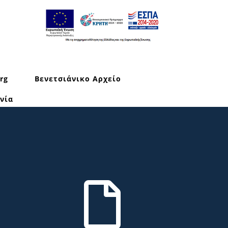
rg
Βενετσιάνικο Αρχείο
νία
