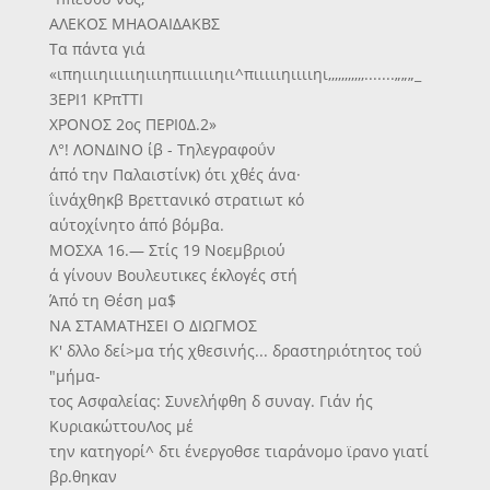
ΑΛΕΚΟΣ ΜΗΑΟΑΙΔΑΚΒΣ
Τα πάντα γιά
«ιπηιιιηιιιιιηιιιηπιιιιιιηιι^πιιιιιηιιιιηι,,,,,,,,,,,.......„„„_
3ΕΡΙ1 ΚΡπΤΤΙ
ΧΡΟΝΟΣ 2ος ΠΕΡΙ0Δ.2»
Λ°!
ΛΟΝΔΙΝΟ ίβ - Τηλεγραφοΰν
άπό την Παλαιστίνκ) ότι χθές άνα·
ΐινάχθηκβ Βρεττανικό στρατιωτ κό
αύτοχίνητο άπό βόμβα.
ΜΟΣΧΑ 16.— Στίς 19 Νοεμβριού
ά γίνουν Βουλευτικες έκλογές στή
Άπό τη Θέση μα$
ΝΑ ΣΤΑΜΑΤΗΣΕΙ Ο ΔΙΩΓΜΟΣ
Κ' δλλο δεί>μα τής χθεσινής... δραστηριότητος τοΰ
"μήμα-
τος Ασφαλείας: Συνελήφθη δ συναγ. Γιάν ής
ΚυριακώττουΛος μέ
την κατηγορί^ δτι ένεργοθσε τιαράνομο ϊρανο γιατί
βρ.θηκαν