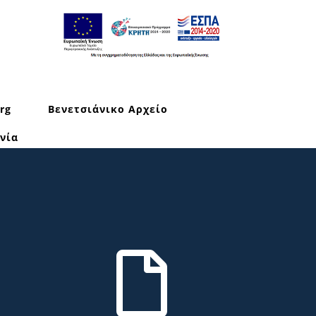
rg
Βενετσιάνικο Αρχείο
νία
