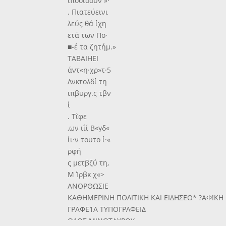
ίποοίοουν »·
. Πιατεύεινι
λεύς θά ίχη
ετά των Πο·
■-έ τα ζητήμ.»
ΤΑΒΑΙΗΕΙ
άντ«η·χρ»τ·5
Λνκτολδί τη
ιπβυργ.ς τβν
ί
. Τΐφε
,ων ιΐί Β«γδ«
ίι·ν τουτο ί·«
ρφή
ς μετβζΰ τη,
Μ Ίρβκ χ«>
ΑΝΟΡΘΩΣΙΕ
ΚΑΘΗΜΕΡΙΝΗ ΠΟΛΙΤΙΚΗ ΚΑΙ ΕΙΔΗΣΕΟ* ?ΑΦ!ΚΗ
ΓΡΑΦΕ1Α ΤΥΠΟΓΡΛΦΕΙΔ
ΟΛΟΣ ΜΙΝΟΤΑΥΡΟΥ