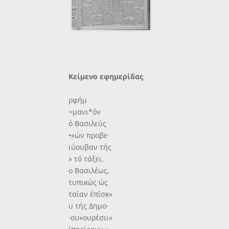
Κείμενο εφημερίδας
ρφήμ
>μανι*όν
ό Βασιλεύς
•«ών προβε·
ιύουβαν τής
» τό τάξει.
ο Βασιλέως,
τυπικώς ώς
ταίαν έπίσκ»
υ τής Δημο·
·ου»ουρέσιι«