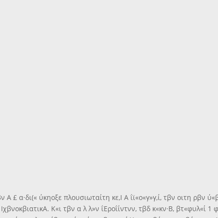
 Α £ α·δι(« ύκηοξε πλουσιωταίτη κε,Ι Α ΐϊ«ο«γ»γ,ί, τβν οιτη ρβν ύ«
ΙχβνοκβιατικΑ. Κ«ι τβν α λ λ»ν ΐΕροΐίντνν, τβδ κ«κν·Β, βτ«φυλ«ί 1 φ