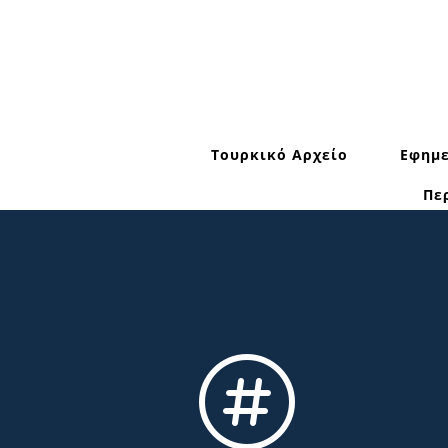
Τουρκικό Αρχείο
Εφημε
Πε
