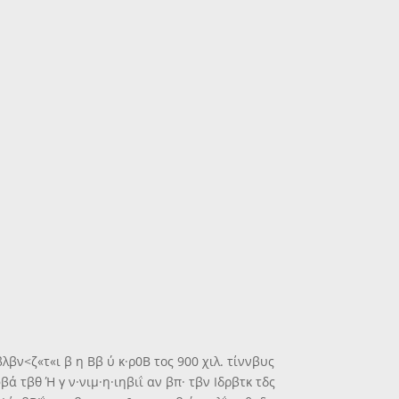
βλβν<ζ«τ«ι β η Ββ ύ κ·ρ0Β τος 900 χιλ. τίννβυς
βά τβθ Ή γ ν·νιμ·η·ιηβιΐ αν βπ· τβν Ιδρβτκ τδς