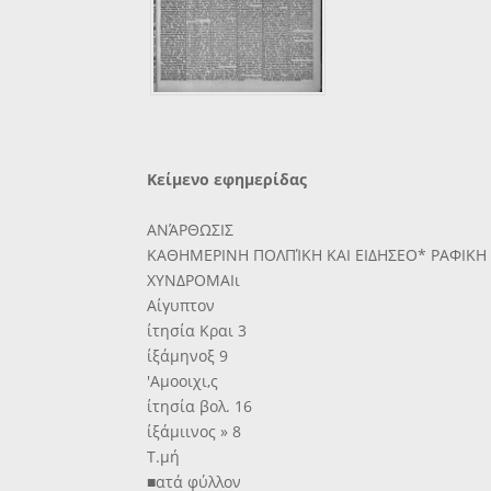
Κείμενο εφημερίδας
ΑΝΆΡΘΩΣΙΣ
ΚΑΘΗΜΕΡΙΝΗ ΠΟΛΠΊΚΗ ΚΑΙ ΕΙΔΗΣΕΟ* ΡΑΦΙΚΗ
ΧΥΝΔΡΟΜΑΙι
Αίγυπτον
ίτησία Κραι 3
ίξάμηνοξ 9
'Αμοοιχι,ς
ίτησία βολ. 16
ίξάμιινος » 8
Τ.μή
■ατά φύλλον