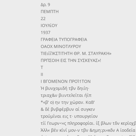
Δρ, 9
ΠΕΜΠΤΗ
22
ΙΟΥΛίΟΥ
1937
ΓΡΑΦΕΙΑ ΤΥΠΟΓΡΑΦΕΙΑ
ΟΑΟΧ ΜΙΝΟΤΛΥΡΟΥ
ΤΙΕιΐΐΊΚΣΤΙΤΗΤΗ ΘΡ. Μ. ΣΤΑΥΡΑΚΗ»
ΠΡΠΣΟΙΗ ΕΙΣ ΤΗΝ ΣΥΣΚΕΥΑΣ»!
Τ
II
Ι ΒΓΟΜΕΝΟΝ ΠΡΟΊ1ΤΟΝ
Ή βυνχομιδή τβν δηιΐη·
τριαχ&ν βιιντελείται ήίπ
*«β' ο) ην την χώραν. ΚαΒ'
& δέ βνβφέρβυν αί συγκεν
τρούμΐναι εις τ· υπουργείον
τίί Γεωρν<«ς πληροφορίαι. ίξ βλων τδν κερΐοχβν
Άλλ« βέν κΐνΐ μον-ν τβν &ημη:ρι«κδν Α ίοοδεία 