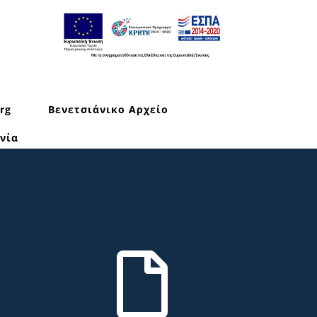
rg
Βενετσιάνικο Αρχείο
νία
