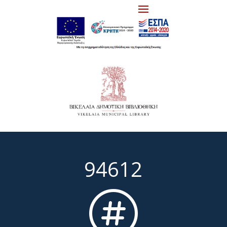
94612
