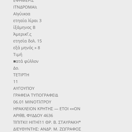
ΕΦΗΜΕΡΙΣ
ΙΤΝΔΡΟΜΑΙι
ΑΙγύικοα
ετηαία λίραι 3
ίξάμηνος Β
ΆμερικΓ,ς
ετησία δολ. 15
εξά μηνός » 8
Τιμή
■ατά φύλλον
Δο.
ΤΕΤΙΡΤΗ
11
ΑΥΓΟΥΠΟΥ
ΓΡΑΦΕΙΑ ΤΥΠΟΓΡΑΦΕΙΔ
06.01 ΜΙΝΟΤλΤΡΟΥ
ΗΡΑΚΛΕΙΟΝ ΚΡΗΤΗΣ — ΕΤΟΙ ««ΟΝ
ΑΡΙθΒ, ΦΥΔΔΟΥ 4636
ΊΊΠΙΤΚΙ! ΗΙΤΗΪ11 ΘΡ. Β. ΣΤΑΥΡΑΚΗ*
ΔΙΕΥΘΥΝΤΗΣ: ΑΝΔΡ. Μ. ΖΩΓΡΑΦΟΣ