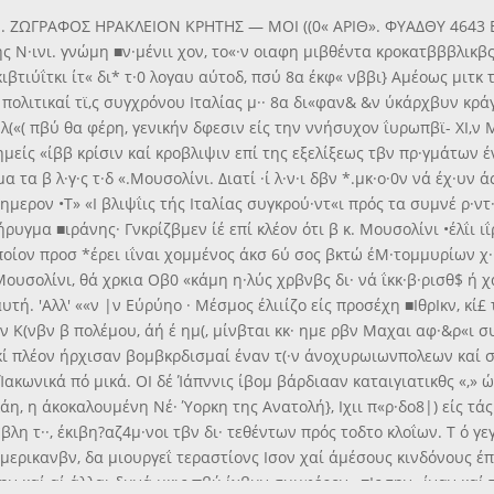
Μ. ΖΩΓΡΑΦΟΣ ΗΡΑΚΛΕΙΟΝ ΚΡΗΤΗΣ — ΜΟΙ ((0« ΑΡΙΘ». ΦΥΑΔΘΥ 4643 Ε&
 Ν·ινι. γνώμη ■ν·μένιι χον, το«·ν οιαφη μιβθέντα κροκατβββλικβς, 
κιβτιύΐτκι ίτ« δι* τ·0 λογαυ αύτοδ, πσύ 8α έκφ« νββι} Αμέοως μιτ
 πολιτικαί τϊ,ς συγχρόνου Ιταλίας μ·· 8α δι«φαν& &ν ύκάρχβυν κράγ
λ(«( πβύ θα φέρη, γενικήν δφεσιν είς την ννήσυχον ΐυρωπβϊ- ΧΙ,ν ΜΚ
είς «ίββ κρίσιν καί κροβλιψιν επί της εξελίξεως τβν πρ·γμάτων έν Ε
τα β λ·γ·ς τ·δ «.Μουσολίνι. Διατί ·ί λ·ν·ι δβν *.μκ·ο·0ν νά έχ·υν
ν σημερον •Τ» «Ι βλιψΐις τής Ιταλίας συγκρού·ντ«ι πρός τα συμνέ ρ·ντ
κήρυγμα ■ιράνης· Γνκρίζβμεν ίέ επί κλέον ότι β κ. Μουσολίνι •έλΐι ι
 οποίον προσ *έρει ιΐναι χομμένος άκσ 6ύ σος βκτώ έΜ·τομμυρίων 
 Μουσολίνι, θά χρκια Οβ0 «κάμη η·λύς χρβνβς δι· νά ΐκκ·β·ρισθ$ ή χα
αυτή. 'Αλλ' ««ν |ν Εύρύηο · Μέσμος έλιιίζο είς προσέχη ■ΙθρΙκν, κί
την Κ(νβν β πολέμου, άή έ ημ(, μίνβται κκ· ημε ρβν Μαχαι αφ·&ρ«ι σ
'Εκί πλέον ήρχισαν βομβκρδισμαί έναν τ(·ν άνοχυρωιωνπολεων καί 
Ίακωνικά πό μικά. ΟΙ δέ Ίάπννις ίβομ βάρδιααν καταιγιατικθς «,» ώρ
η, η άκοκαλουμένη Νέ· Ύορκη της Ανατολή}, Ιχιι π«ρ·δο8|) είς τάς
λη τ··, έκιβη?αζ4μ·νοι τβν δι· τεθέντων πρός τοδτο κλοΐων. Τ ό γεγ
Αμερικανβν, δα μιουργεΐ τεραστίονς Ισον χαί άμέσους κινδόνους έπι
ην καί αί άλλαι δυνά μκις πβύ·ίχβυν συμφέρον» ■Ις την _ίναν καί 