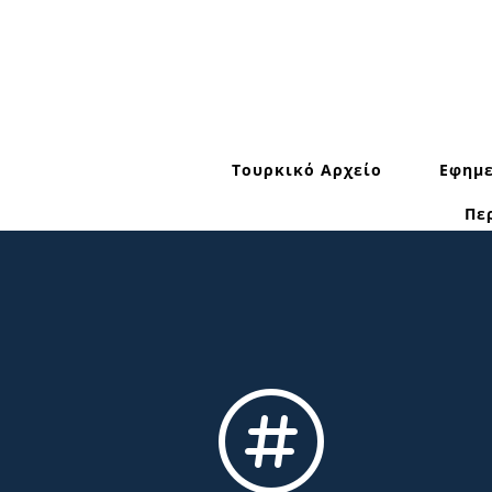
Τουρκικό Αρχείο
Εφημε
Πε
