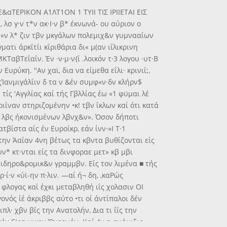
αΤΕΡΙΚΟΝ Α1ΛΤ1ΟΝ 1 ΤΥΙΙ ΤΙΣ ΙΡΙΙΕΤΑΙ ΕΙΣ
λσ γ·ν τ*ν ακ·Ι·ν β* έκνωνά- ου αύριον ο
κ τ«ν λ* ζιν τβν μκγάλων πολεμιχ&ν γυμνααίων
ματι άρκΐτίι κΐριθάρια δι« μ(αν ιΐλικρινη
ΤαβΤεΐαΐν. Έν ·ν·μ·ν{ί .λοικόν τ·3 λογου ·υτ·Β
υρύκη. "Αν χαϊ, δια να είμεθα εΐλι· κρινιΐ;,
 άςΊανμιγάλΐιν δ τα ν &έν συμφ«ν·δν κλήρν$
· τίς 'Αγγλίας καί τής Γβλλίας έω «1 φϋμαι λέ
ΐριΐναν στηριζομένην •κ! τβν ΐκλων καί ότι κατά
χ· λβς ήκονισμένων λβνχ&ν». Όσον δήποτι
τβίστα αίς έν Ευροίκρ, εάν ίνν·»Ι Τ·1
£ την Άαΐαν 4νη βέτως τα κβντα βυθίζονται είς
υν* κτ·νται είς τα δινφοραε μετ» κβ μβι
σιδηρο&ρομικ&ν γραμμβν. Είς τον λιμένα ■ τής
·ί·ν «ύϊ-ην π·λιν. —αί ή¬ δη, ,καΡώς
 φλογας καί έχκι μεταβληθή ιΐς χολασιν ΟΙ
ονός ίέ άκριββς αύτο •τι οί άντίπαλοι δέν
πλ· χβν βΐς την Ανατολήν, Δια τι ΐΐς την
τόν ΕΙρη νικον Ώχεανάν. Καί 4ν η ανάμιξις