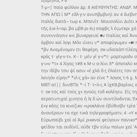
ίξάμηνος » 8
Τ·μ<| ποία φύλλον Δρ. 8 ΑΙΕΥΘΥΝΤΗΣ: ΑΝΔΡ. 
ΤΗΝ ΑΠΩ ί Μ* εδλ·γ·ν ανυπβμβνηί αν 4 διεβνης
Ιταλός δικτά¬ τωρ κ. Μπενΐτ· Μουσολίνι Διότι 
τής £ικ·λ<αρ, βα μβ8·ρι·6ι) σαφβς λ έςωτκρι χά
συνεννόησιν κ«ϊ βυνκργειαί ■ν Ιταλίας καί Άνν
άρβσν καί λογι Μόν ιΐνειι ν* αποφύγωμεν «■Ι ημ
*βν Αναμένομεν (τι θαφέρη. σκ·υδαΙαάπ·τΐλέσμα 
κρός τ· γΐγ·ν·τ«. Κ·· τ· μέν γΐ γ·ν*τ· μαρτνροδ
γ·ι»ν *τ» 4 λίγας τ#8 κ Μ·υ α·λίνι 8* άποτκλΰ 
την Ιδίβν τσυ ψΐ ασιν «έ χλά δ·ς έλαίετς τσν
λσιηόν είρην* *ιλ·ς χά» αν είνε * λσγος τ·6 χ.
ΜΒΤ·ατ|| δυνΒΤΪε *··ί Τ· τ<λ·ς Α ίχΚΒ,βαρΐοις 
τ· οκ·τσς καί τούς χ« ηνούς τοδ κολέηευ. Είς 
ατρατιντιχαί χινητα ή λ( δ ών συντΐλοδνται.
£«γ κάης τα κινεζικν «ιροκλάνα έβύθισβν τρία 
άνανέρουν τα σχε τικά τηλεγραφήματν, 4 -«Υ κά
Εύρωπαϊβι χαί οί Άμΐ ρικκνοί φεύγουν πανικο*β
φείδον ται ουδΐνίί, ούδε τβν εύίω παίων χαί '
Σ.νοϊαπωνιχην Ιξιν 8' άναμιχβαδν και' α¬ νάγκ