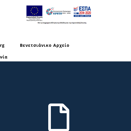
rg
Βενετσιάνικο Αρχείο
νία
