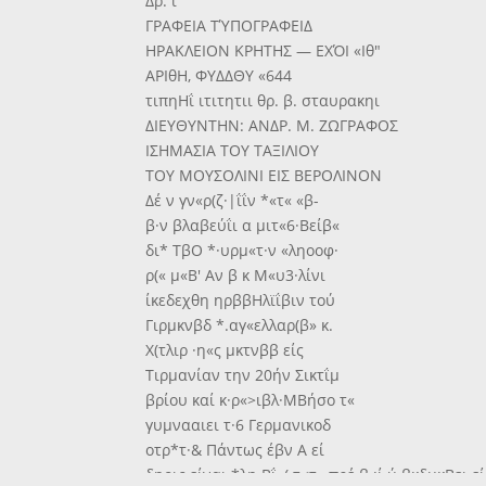
Δρ. ϊ
ΓΡΑΦΕΙΑ ΤΎΠΟΓΡΑΦΕΙΔ
ΗΡΑΚΛΕΙΟΝ ΚΡΗΤΗΣ — ΕΧΌΙ «Ιθ"
ΑΡΙθΗ, ΦΥΔΔΘΥ «644
τιπηΗΐ ιτιτητιι θρ. β. σταυρακηι
ΔΙΕΥΘΥΝΤΗΝ: ΑΝΔΡ. Μ. ΖΩΓΡΑΦΟΣ
ΙΣΗΜΑΣΙΑ ΤΟΥ ΤΑΞΙΛΙΟΥ
ΤΟΥ ΜΟΥΣΟΛΙΝΙ ΕΙΣ ΒΕΡΟΛΙΝΟΝ
Δέ ν γν«ρ(ζ·|ΐΐν *«τ« «β-
β·ν βλαβεύΐι α μιτ«6·Βείβ«
δι* ΤβΟ *·υρμ«τ·ν «ληοοφ·
ρ(« μ«Β' Αν β κ Μ«υ3·λίνι
ίκεδεχθη ηρββΗλϊΐβιν τού
Γιρμκνβδ *.αγ«ελλαρ(β» κ.
Χ(τλιρ ·η«ς μκτνββ είς
Τιρμανίαν την 20ήν Σικτΐμ
βρίου καί κ·ρ«>ιβλ·ΜΒήσο τ«
γυμνααιει τ·6 Γερμανικοδ
οτρ*τ·& Πάντως έβν Α εί
δηοις είναι *λη.Βΐ«( τ<τ« πρέ β ;ί ύ βκδμκΒει