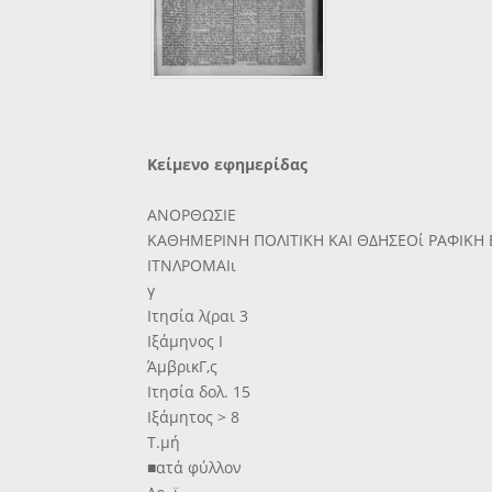
Κείμενο εφημερίδας
ΑΝΟΡΘΩΣΙΕ
ΚΑΘΗΜΕΡΙΝΗ ΠΟΛΙΤΙΚΗ ΚΑΙ ΘΔΗΣΕΟί ΡΑΦΙΚΗ
ΙΤΝΛΡΟΜΑΙι
γ
Ιτησία λ(ραι 3
Ιξάμηνος Ι
ΆμβρικΓ,ς
Ιτησία δολ. 15
Ιξάμητος > 8
Τ.μή
■ατά φύλλον