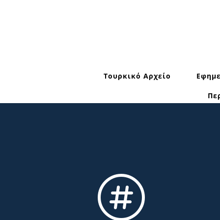
Τουρκικό Αρχείο
Εφημε
Πε
