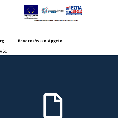
rg
Βενετσιάνικο Αρχείο
νία
