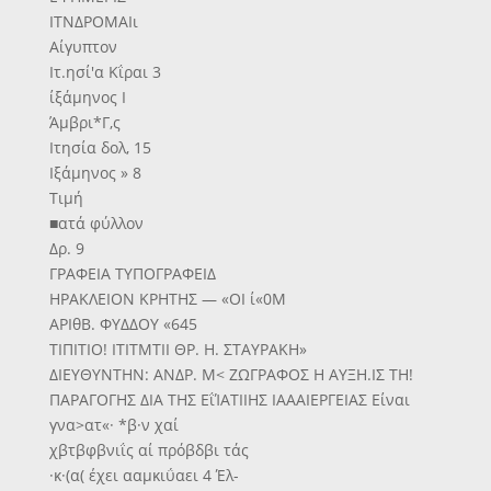
ΙΤΝΔΡΟΜΑΙι
Αίγυπτον
Ιτ.ησί'α Κΐραι 3
ίξάμηνος Ι
Άμβρι*Γ,ς
Ιτησία δολ, 15
Ιξάμηνος » 8
Τιμή
■ατά φύλλον
Δρ. 9
ΓΡΑΦΕΙΑ ΤΥΠΟΓΡΑΦΕΙΔ
ΗΡΑΚΛΕΙΟΝ ΚΡΗΤΗΣ — «ΟΙ ί«0Μ
ΑΡΙθΒ. ΦΥΔΔΟΥ «645
ΤΙΠΙΤΙΟ! ΙΤΙΤΜΤΙΙ ΘΡ. Η. ΣΤΑΥΡΑΚΗ»
ΔΙΕΥΘΥΝΤΗΝ: ΑΝΔΡ. Μ< ΖΩΓΡΑΦΟΣ Η ΑΥΞΗ.ΙΣ ΤΗ!
ΠΑΡΑΓΟΓΗΣ ΔΙΑ ΤΗΣ ΕΐΊΑΤΙΙΗΣ ΙΑΑΑΙΕΡΓΕΙΑΣ Είναι
γνα>ατ«· *β·ν χαί
χβτβφβνιΐς αί πρόβδβι τάς
·κ·(α( έχει ααμκιΰαει 4 Έλ-