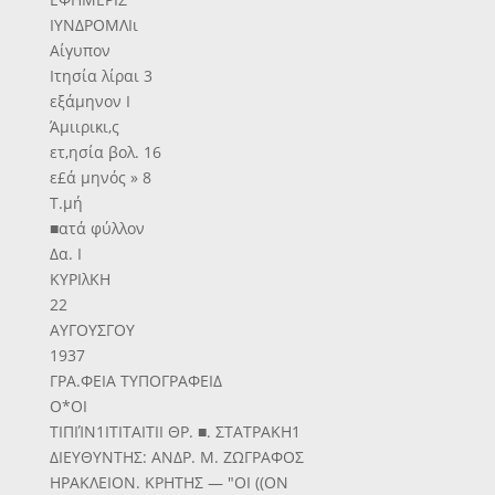
ΙΥΝΔΡΟΜΛΙι
Αίγυπον
Ιτησία λίραι 3
εξάμηνον Ι
Άμιιρικι,ς
ετ,ησία βολ. 16
ε£ά μηνός » 8
Τ.μή
■ατά φύλλον
Δα. Ι
ΚΥΡΙλΚΗ
22
ΑΥΓΟΥΣΓΟΥ
1937
ΓΡΑ.ΦΕΙΑ ΤΥΠΟΓΡΑΦΕΙΔ
Ο*ΟΙ
ΤΙΠΙΊΝ1ΙΤΙΤΑΙΤΙΙ ΘΡ. ■. ΣΤΑΤΡΑΚΗ1
ΔΙΕΥΘΥΝΤΗΣ: ΑΝΔΡ. Μ. ΖΩΓΡΑΦΟΣ
ΗΡΑΚΛΕΙΟΝ. ΚΡΗΤΗΣ — "ΟΙ ((ΟΝ