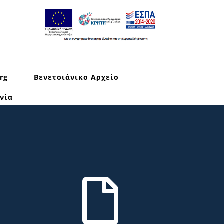
rg
Βενετσιάνικο Αρχείο
νία
