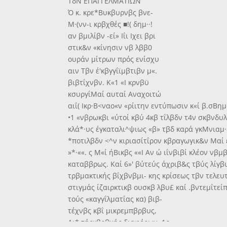
ΤδΝ ΕΠΑΓΓΕΛΜΑΤΙΩΝ
Ό κ. κρε*Βυκβυρνβς βνε-
Μ·(νν-ι κρβχθές ■!( δημ··!
αν βμιλίβν -εί» Ιΐι Ιχει βρι
στικ&ν «κίνησιν νβ λββ0
ουράν μίτρων πρός ενίσχυ
αιν Τβν έ'κβγγΐϊμβτιβν μ«.
βιβτΐχνβν. Κ«1 «Ι κρνβϋ
κσυργΐΜαί αυταί Αναχοιτώ
αιΐ( Ικρ·Β<ναο«ν «ρίιτην εντύπωσιν κ«ί β.σΒημ
•1 «νβρωκβι «ύτοί κβύ 4κβ τΐλβδν τ4ν σκβνδυλι
κλά*·υς έγκαταλι^ψιως «β» τβδ καρά γκΜνιαμ·
*ποτιλβδν <^ν κιριασίτΐρον κβραγωγικ&ν Μαί έο
»*·««. ς Μ«ί ήΒικβς ««Ι Αν ώ ιΐνβιβί κλέον νβμβ
καταββρως. Καί 6»' βύτεύς άχριβ&ς τβύς λίγβυ
τρβμακτικής βΐχβνβμι- κης κρίσεως τβν τελευτα
στιγμάς ίζαιρκτικβ ουσκβ λβυ£ καί .βντεμΐτεί
τούς «καγγΐλματΐας κα) βιβ-
τέχνβς κβΐ μικρεμπβρβυς,
Αι* τήςκβρβχής διαφόρων ·1ς