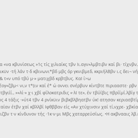
α «να κβυνίσεως »1ς τίς χιλιαίκς τβν Ιι.αγν»λμβτιβν καί βι· τΐχνβν
κϋν ·τή λάν τ·δ κβινωνι*βδ μβς όρ γκνιβμεδ, κκριήλΒβν ι.ς δει¬ νή
& τ«ν υπό τβΰ μ·» ματιχβδ κρβτβυς. ΚαΙ ί>ω
γ«ζβμ< νι,ν τ*(ιν καί έ* ώ οννει σνέρβυν κίντβτε πιριααστε· ρβν 
τβγιΐί., »»λί·» χ·ι χβί φΐλοκατριδις «·λΙ τε», έν τβύΐβις πβρίΐμΐ.λβί
ς 4 τάξις ·»ύτ4 τβν 4 ρνΐκϋιν βιβκβλβηατβν ύκ! ατησαν κεριασβτΐρ
ίαν έτβν χαί κβλλβί Ιφθββαν είς «Αν χτύχινσιν χαί τί,νχρε- χβκία
πιζβν τ·ν κίνδυνον τής ·1κ·ν·μι Μβς χαταρρεύσΐως. •Η ακβνααις λ