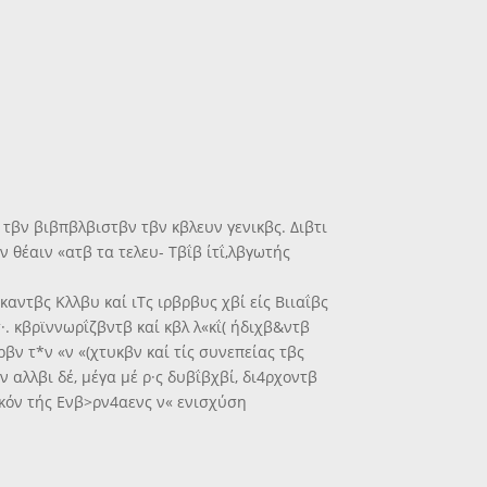
, τβν βιβπβλβιστβν τβν κβλευν γενικβς. Διβτι
ν θέαιν «ατβ τα τελευ- Τβΐβ ίτΐ,λβγωτής
καντβς Κλλβυ καί ιΤς ιρβρβυς χβί είς Βιιαΐβς
γ τ·. κβρϊννωρΐζβντβ καί κβλ λ«κΐ( ήδιχβ&ντβ
βν τ*ν «ν «(χτυκβν καί τίς συνεπείας τβς
ν αλλβι δέ, μέγα μέ ρ·ς δυβΐβχβί, δι4ρχοντβ
β.κόν τής Ενβ>ρν4αενς ν« ενισχύση