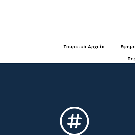
Τουρκικό Αρχείο
Εφημε
Πε
