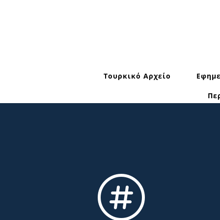
Τουρκικό Αρχείο
Εφημε
Πε
