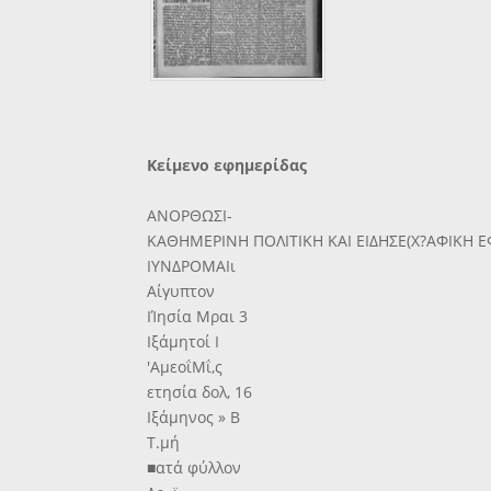
Κείμενο εφημερίδας
ΑΝΟΡΘΩΣΙ-
ΚΑΘΗΜΕΡΙΝΗ ΠΟΛΙΤΙΚΗ ΚΑΙ ΕΙΔΗΣΕ(Χ?ΑΦΙΚΗ 
ΙΥΝΔΡΟΜΑΙι
Αίγυπτον
ΙΊησία Μραι 3
Ιξάμητοί Ι
'ΑμεοΐΜΐ,ς
ετησία δολ, 16
Ιξάμηνος » Β
Τ.μή
■ατά φύλλον