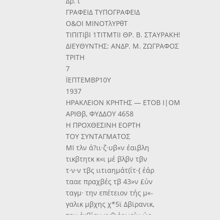
Δρ. ϊ
ΓΡΑΦΕΙΔ ΤΥΠΟΓΡΑΦΕΙΔ
Ο&ΟΙ ΜΙΝΟΤλΥΡθΤ
ΤΙΠΙΤΙβΙ 1ΤΙΤΜΤΙΙ ΘΡ. Β. ΣΤΑΥΡΑΚΗ!
ΔΙΕΥΘΥΝΤΗΣ: ΑΝΔΡ. Μ. ΖΩΓΡΑΦΟΣ
ΤΡΙΤΗ
7
ΪΕΠΤΕΜΒΡ10Υ
1937
ΗΡΑΚΛΕΙΟΝ ΚΡΗΤΗΣ — ΕΤΟΒ Ι|ΟΜ
ΑΡΙΘβ, ΦΥΔΔΟΥ 4658
Η ΠΡΟΧΘΕΣΙΝΗ ΕΟΡΤΗ
ΤΟΥ ΣΥΝΤΑΓΜΑΤΟΣ
ΜΙ τλν ά?ιι·ζ·υβ«ν έαιβλη
τικβτητκ κ«ι μέ βλβν τβν
τ·ν·ν τβς ιιτιαημάτ(ΐτ·{ έάρ
τααε πραχβές τβ 43»ν £ύν
ταγμ· την επέτειον τής μ«-
γαλικ μβχης χ*5ϊ Δβϊρανικ,
την έκβΐαν κνθιέρωοΐν ώς