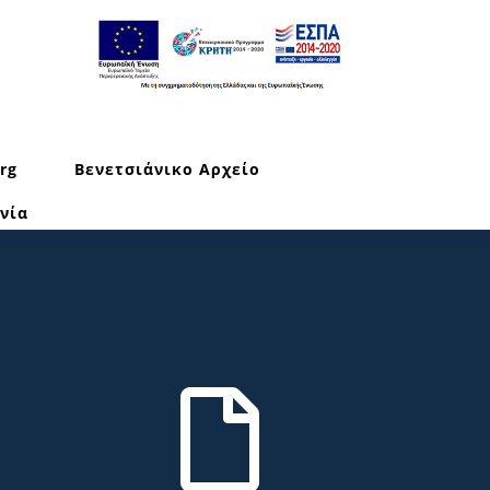
rg
Βενετσιάνικο Αρχείο
νία
