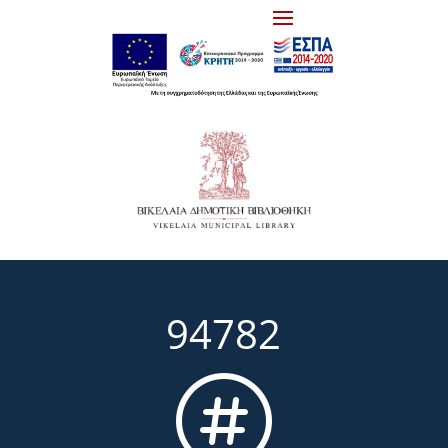
94782
