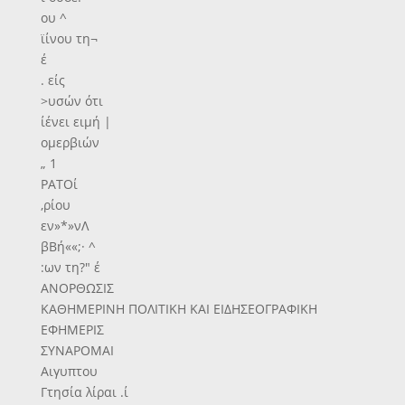
ου ^
ϊίνου τη¬
έ
. είς
>υσών ότι
ίένει ειμή |
ομερβιών
„ 1
ΡΑΤΟί
,ρίου
εν»*»νΛ
βΒή««;· ^
:ων τη?" έ
ΑΝΟΡΘΩΣΙΣ
ΚΑΘΗΜΕΡΙΝΗ ΠΟΛΙΤΙΚΗ ΚΑΙ ΕΙΔΗΣΕΟΓΡΑΦΙΚΗ
ΕΦΗΜΕΡΙΣ
ΣΥΝΑΡΟΜΑΙ
Αιγυπτου
Γτησία λίραι .ί