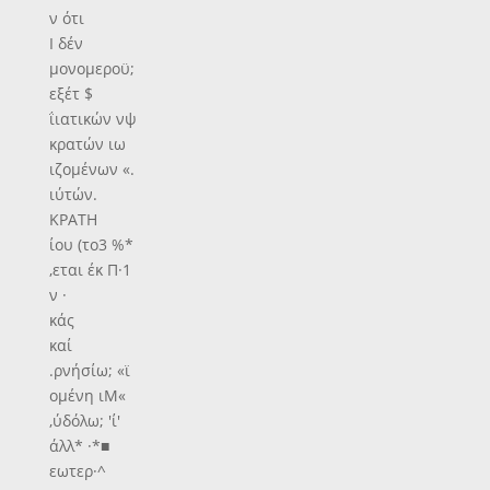
ν ότι
Ι δέν
μονομεροϋ;
εξέτ $
ΐιατικών νψ
κρατών ιω
ιζομένων «.
ιύτών.
ΚΡΑΤΗ
ίου (το3 %*
,εται έκ Π·1
ν ·
κάς
καί
.ρνήσίω; «ϊ
ομένη ιΜ«
,ύδόλω; 'ί'
άλλ* ·*■
εωτερ·^