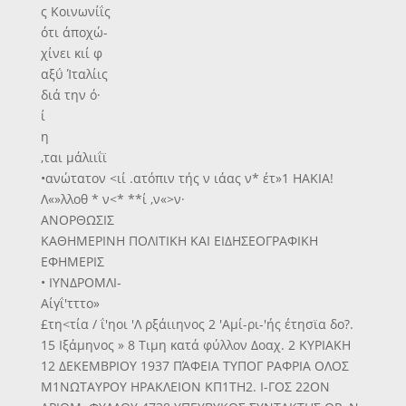
ς Κοινωνίΐς
ότι άποχώ-
χίνει κιί φ
αξΰ Ίταλίις
διά την ό·
ί
η
,ται μάλιιΐϊ
•ανώτατον <ιί .ατόπιν τής ν ιάας ν* έτ»1 ΗΑΚΙΑ!
Λ«»λλοθ * ν<* **ί ,ν«>ν·
ΑΝΟΡΘΩΣΙΣ
ΚΑΘΗΜΕΡΙΝΗ ΠΟΛΙΤΙΚΗ ΚΑΙ ΕΙΔΗΣΕΟΓΡΑΦΙΚΗ
ΕΦΗΜΕΡΙΣ
• ΙΥΝΔΡΟΜΛΙ-
Αίγΐ'τττο»
£τη<τία / ΐ'ηοι 'Λ ρξάιιηνος 2 'Αμί-ρι-'ής έτησϊα δο?.
15 Ιξάμηνος » 8 Τιμη κατά φύλλον Δοαχ. 2 ΚΥΡΙΑΚΗ
12 ΔΕΚΕΜΒΡΙΟΥ 1937 ΠΆΦΕΙΑ ΤΥΠΟΓ ΡΑΦΡΙΑ ΟΛΟΣ
Μ1ΝΩΤΑΥΡΟΥ ΗΡΑΚΛΕΙΟΝ ΚΠ1ΤΗ2. Ι-ΓΟΣ 22ΟΝ