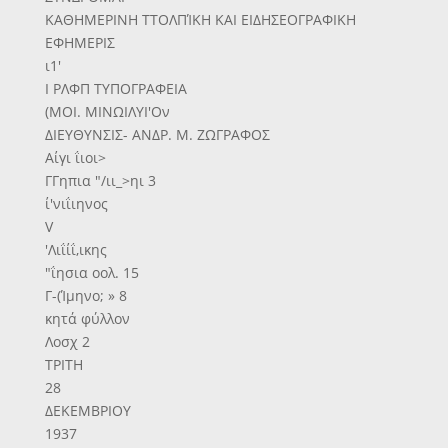
ΚΑΘΗΜΕΡΙΝΗ ΤΤΟΛΠΊΚΗ ΚΑΙ ΕΙΔΗΣΕΟΓΡΑΦΙΚΗ
ΕΦΗΜΕΡΙΣ
ι1'
Ι ΡΛΦΠ ΤΥΠΟΓΡΑΦΕΙΑ
(ΜΟΙ. ΜΙΝΩΙΛΥΙ'Ον
ΔΙΕΥΘΥΝΣΙΣ- ΑΝΔΡ. Μ. ΖΩΓΡΑΦΟΣ
Αίγι ΐιοι>
ΓΓηπια "/ιι_>ηι 3
ί'νιΐιηνος
V
'Λιΐίΐ,ικης
"ΐησια οολ. 15
Γ-(Ίμηνο; » 8
κητά φύλλον
Λοσχ 2
ΤΡΙΤΗ
28
ΔΕΚΕΜΒΡΙΟΥ
1937