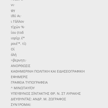
νι·
φγ
ϊθΰ Αι·
ι Γάλλον
τΐχών %·
ίου (τοδ
ιορίχι έ*
ροιέ'*. τί)
Οί
όλή
>βερνητι·
ΑΝΟΡΘΩΣΙΣ
ΚΑΘΗΜΕΡΙΝΗ ΠΟΛΙΤΙΚΗ ΚΑΙ ΕΙΔΗΣΕΟΓΡΑΦΙΚΗ
ΕΦΗΜΕΡΙΣ
ΓΡΑΦΕΙΑ ΤΥΠΟΓΡΑΦΕΙΑ
^ ΜΙΝΩΤΑΥΙΌΥ
ΥΠΕΥΒΥΝΟΣ ΣΪΝΤΑΚΤΗΣ ΘΡ. Ν. ΣΤ ΛΥΡΑΚΗΣ
ΔΙΕΥΘΥΝΤΆΣ: ΑΝΔΡ. Μ. ΖΩΓΡΑΦΟΣ
ΣΥΝ1ΡΟΜΑΙ: