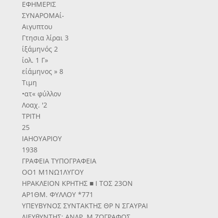
ΕΦΗΜΕΡΙΣ
ΣΥΝΑΡΟΜΑί-
Αιγυπτου
Γτησια λίραι 3
ίξάμηνός 2
ίολ. 1 Γ»
είάμηνος » 8
Τιμη
•ατ« φύλλον
Λοαχ. '2
ΤΡΙΤΗ
25
ΙΑΗΟΥΑΡΙΟΥ
1938
ΓΡΑΦΕΙΑ ΤΥΠΟΓΡΑΦΕΙΑ
ΟΟ1 Μ1ΝΩ1ΛΥΓΟΥ
ΗΡΑΚΛΕΙΟΝ ΚΡΗΤΗΣ ■ Ι ΤΟΣ 23ΟΝ
ΑΡ1ΘΜ. ΦΥΛΛΟΥ *771
ΥΠΕΥΒΥΝΟΣ ΣΥΝΤΑΚΤΗΣ ΘΡ Ν ΣΓΑΥΡΑΙ
ΔΙΕΥθΥΝΤΗΣ: ΑΝΔΡ. Μ ΖΩΓΡΑΦΟΣ