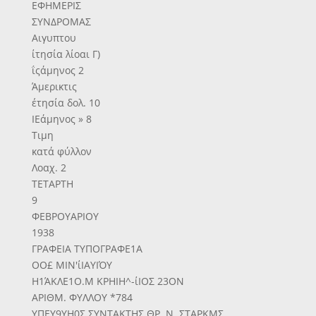
ΕΦΗΜΕΡΙΣ
ΣΥΝΔΡΟΜΑΣ
Αιγυπτου
ίτησία λίοαι Γ)
ΐςάμηνος 2
Άμερικτις
έτησία δολ. 10
ΙΕάμηνος » 8
Τιμη
κατά φύλλον
Λοαχ. 2
ΤΕΤΑΡΤΗ
9
ΦΕΒΡΟΥΑΡΙΟΥ
1938
ΓΡΑΦΕΙΑ ΤΥΠΟΓΡΑΦΕ1Α
ΟΟ£ ΜΙΝ'ίΙΑΥΙΌΥ
Η1ΆΚΛΕ1Ο.Μ ΚΡΗΙΗ^-ίΙΟΣ 23ΟΝ
ΑΡΙΘΜ. ΦΥΛΛΟΥ *784
ΥΠΕΥ9ΥΗ0Σ ΣΥΝΤΑΚΤΗΣ ΘΡ. Ν. ΣΤΑΡΚΜΣ