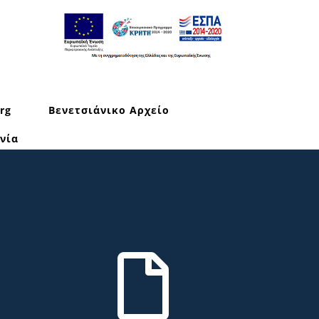
rg
Βενετσιάνικο Αρχείο
νία
