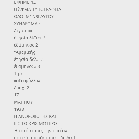
ΕΦΗΜΕΡΙΣ
ιΤΆΦΜΑ ΤΥΠΟΓΡΑΦΕΙΑ
ΟΛΟΙ Μ1Ν9ΓΑΥΓΌΥ
ΣΥΝΛΡΟΜΑΙ·
Αϊγΰ-πο»
έτησία λί(ΐι«ι .!
έξιΐμηνος 2
"Αμεμικής
έτησία δολ. ],",
έξάμηνο: » 8
Τιμη
καΓα φύλλον
Δραχ. 2
17
ΜΑΡΤΙΟΥ
1938
Η ΑΝΟΡΟΙΙΟΤΗΣ ΚΑΙ
ΕΙΣ ΤΟ ΚΡΙΣΙΜΩΤΕΡΟ
Ή κατάστασις την οποίαν
ματική προσάρτησις τής Αϋ-|