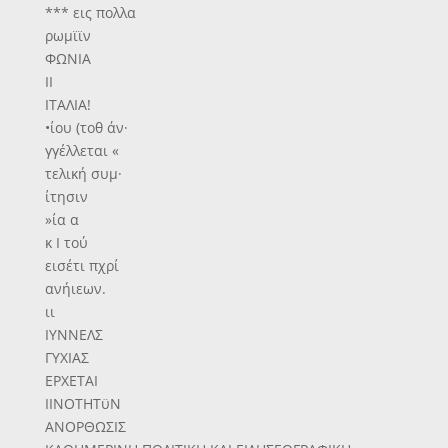
*** εις πολλα
ρωμϊϊν
ΦΩΝΙΑ
II
ΙΤΑΛΙΑ!
•ίου (τοθ άν·
γγέλλεται «
τελική συμ·
ίτησιν
»ία α
κ Ι τού
εισέτι πχρί
ανήιεων.
ιι
ΙΥΝΝΕΛΣ
ΓΥΧΙΑΣ
ΕΡΧΕΤΑΙ
ΙΙΝΟΤΗΤϋΝ
ΑΝΟΡΘΩΣΙΣ