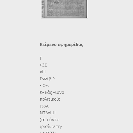
Κείμενο εφημερίδας
Γ
>3£
«ί ί
Γ·λλίβ ^
• Ο».
τ» κάς «ιυνο
πολιτικοΰ;
ιτον.
ΝΤΛΛΙιΊΙ
(τού άντ»·
ιρισίων τη·