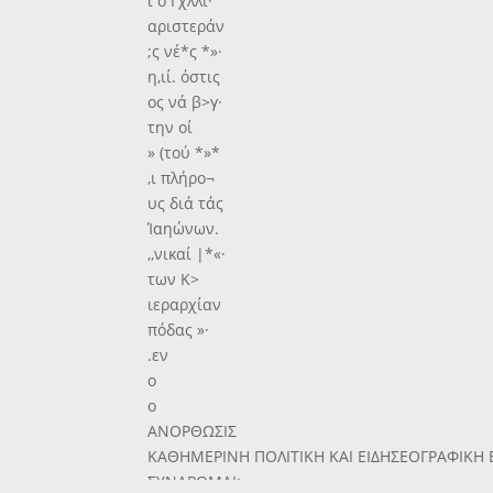
ι ο Γχλλι·
αριστεράν
;ς νέ*ς *»·
η,ιί. όστις
ος νά β>γ·
την οί
» (τού *»*
,ι πλήρο¬
υς διά τάς
Ίαηώνων.
,,νικαί |*«·
των Κ>
ιεραρχίαν
πόδας »·
.εν
ο
ο
ΑΝΟΡΘΩΣΙΣ
ΚΑΘΗΜΕΡΙΝΗ ΠΟΛΙΤΙΚΗ ΚΑΙ ΕΙΔΗΣΕΟΓΡΑΦΙΚΗ
ΣΥΝΑΡΟΜΑΙ: