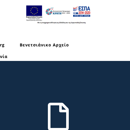
rg
Βενετσιάνικο Αρχείο
νία
