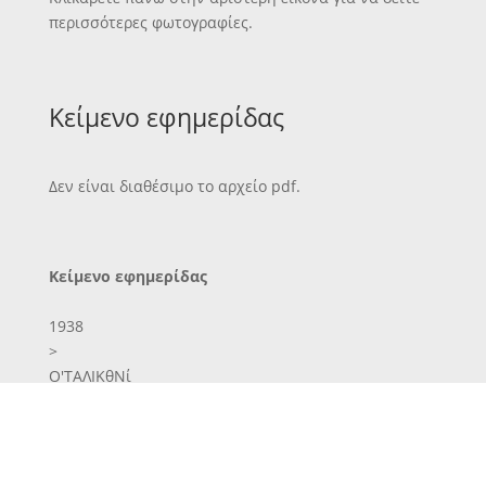
περισσότερες φωτογραφίες.
Κείμενο εφημερίδας
Δεν είναι διαθέσιμο το αρχείο pdf.
Κείμενο εφημερίδας
1938
>
Ο'ΤΑΛΙΚθΝί
ών
ν τριών
**ν «Ρθχθές
ΤΟ ΙΣΟΑΝΐη