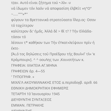
τ(αν. Αυτό είναι ζήτημα τού •-λλ« -ν
νά ίδωμεν τόν λαόν νά αποφασίση έλβΚίτ »η°Ο"
~.....'""'»*"
φύγουν τα Βρεττανικά στρατεύαατα ΪΪλερ.ος· Οσον
τό ταχύτερον
καλύτερον δι' ήμδς. Άλλά δέ > θΐ τ? ? Τήν Ελλάδα-
τόσον τό
λέσουν τ* καθήκον των Τήν έΥκατ«λείψουν πρίν ή
έκτε-
[Άι,ό τος δηλώσεις τοΰ Προέδρου τής Βουλ«Γ τλ« 'κ
Κράμπουρν]. ^ ^ οουΛης των ,Κοινοτήτων κ.
ΓΡΑΦΕΙΑ: ΙΙΛΑΤΕΙΑ ΑΓ.ΜΗΝΑ
ΓΡΑΦΕΙΩΝ άρ. 4—55
' ΤΥΠΟΓΡΛΦ. »
ΜΙΧΛΐ'Λ ΑΚΟΥΜΙΛΝΑΚΗΣ ΕΤΟΣ α.περΙοδογβ. αριθ. 66
ΕΘΝΙΚΗ ΔΗΜΟΚΡΗΤΙΚΗ ΕΦΗΜΕΡΙΣ
ΤΕΤΑΡΤΗ 10 ΊανουαρΙου 1945
ΔΙΕΥΘΥΝΤΗΙ ΣΥΝΤΑΞΕΟΣ
ΕΜΜΑΝ. ΠΕΤΡΑΚΗΣ
ΔΙΕΥΘΥΝΤΗΣ