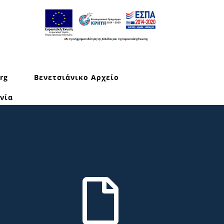
rg
Βενετσιάνικο Αρχείο
νία
