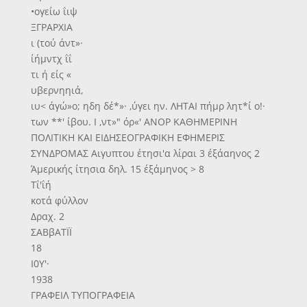
•ογείω ΐιψ
ΞΓΡΑΡΧΙΑ
ι (τού άντ»·
ίήμντχ ΐΐ
τι ή είς «
υβερνηηιά,
ιυ< άγώ»ο; ηδη δέ*»· ,ύγει ην. ΛΗΤΑΙ πήμρ λητ*ί ο!·
των **' ίβου. Ι ,ντ»" όρ«' ΑΝΟΡ ΚΑΘΗΜΕΡΙΝΗ
ΠΟΛΙΤΙΚΗ ΚΑΙ ΕΙΔΗΣΕΟΓΡΑΦΙΚΗ ΕΦΗΜΕΡΙΣ
ΣΥΝΔΡΟΜΑΣ Αιγυπτου έτησι'α λίραι 3 έξάαηνος 2
Άμερικής ίτησια δηλ. 15 έξάμηνος > 8
Τΐ'ΐή
κοτά φύλλον
Δραχ. 2
ΣΑΒβΑΤΪΪ
18
Ι0Υ'·
1938
ΓΡΑΦΕΙΛ ΤΥΠΟΓΡΑΦΕΙΑ