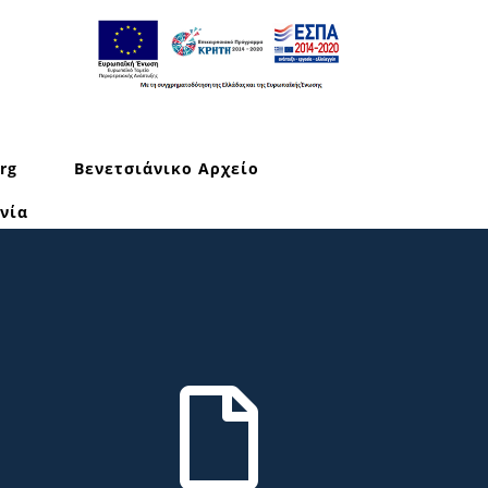
rg
Βενετσιάνικο Αρχείο
νία
