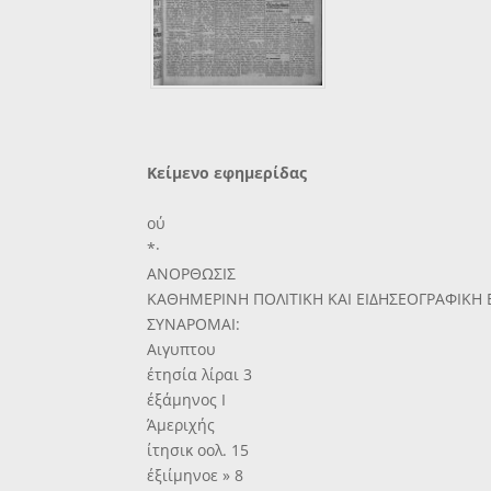
Κείμενο εφημερίδας
ού
*·
ΑΝΟΡΘΩΣΙΣ
ΚΑΘΗΜΕΡΙΝΗ ΠΟΛΙΤΙΚΗ ΚΑΙ ΕΙΔΗΣΕΟΓΡΑΦΙΚΗ
ΣΥΝΑΡΟΜΑΙ:
Αιγυπτου
έτησία λίραι 3
έξάμηνος Ι
Άμεριχής
ίτησικ οολ. 15
έξιίμηνοε » 8