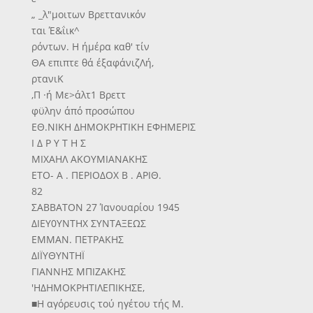
„ _λ"μοιτων Βρεττανικόν
ται Έ&ΐικ^
ρόντων. Η ήμέρα καθ' τίν
ΘΑ επιπτε θά έξαφάνιζΛή,
ρτανιΚ
,Π ·ή Με>άλτ1 Βρεττ
φϋλην άπό προσώπου
ΕΘ.ΝΙΚΗ ΔΗΜΟΚΡΗΤΙΚΗ ΕΦΗΜΕΡΙΣ
Ι Δ Ρ Υ Τ Η Σ
ΜΙΧΑΗΛ ΑΚΟΥΜΙΑΝΑΚΗΣ
ΕΤΟ- Α . ΠΕΡΙΟΔΟΧ Β . ΑΡΙΘ.
82
ΣΑΒΒΑΤΟΝ 27 Ίανουαρίου 1945
ΔΙΕΥ0ΥΝΤΗΧ ΣΥΝΤΑΞΕΩΣ
ΕΜΜΑΝ. ΠΕΤΡΑΚΗΣ
ΔΙΪΥΘΥΝΤΗΪ
ΓΙΑΝΝΗΣ ΜΠΙΖΑΚΗΣ
'ΗΔΗΜΟΚΡΗΤΙΛΕΠΙΚΗΣΕ,
■Η αγόρευσις τού ηγέτου τής Μ.