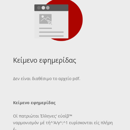
Κείμενο εφημερίδας
Δεν είναι διαθέσιμο το αρχείο pdf.
Κείμενο εφημερίδας
Οί πατριώται Έλληνες' εύοίβ™
ναρμονισμόν μέ τή^'Α/γ^;^1 ευρίσκονται είς πλήρη
έ-