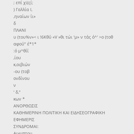
; επί χϊ(ςί;
) Γαλλία Ι,
,ηναίων ΐι»
δ
ΠΛΑΝΙ
υ (του%ν»< ι !6Κθΰ «V »θι τώι 'μ» ν τάς ό^' >ο (τοθ
αφοΰ" έ*1*
:ό μ^θίΐ
,ίου
κ,οιβιών
-ου (τοβ
ονδίνου
ν
' δ,"
κων *
ΑΝΟΡΘΩΣΙΣ
ΚΑΘΗΜΕΡΙΝΗ ΠΟΛΙΤΙΚΗ ΚΑΙ ΕΙΔΗΣΕΟΓΡΑΦΙΚΗ
ΕΦΗΜΕΡΙΣ
ΣΥΝΔΡΟΜΑΙ:
Αιγυπτου