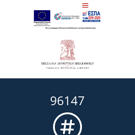
96147
