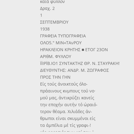
καΐά φύλλον
Δραχ. 2
1
ΣΕΠΤΕΜΒΡΙΟΥ
1938
ΓΡΑΦΕΙΑ ΤΥΠΟΓΡΑΦΕΙΑ
ΟΛΟ5." ΜΙΝ«ΤΑνΡΟΥ
ΗΡΑΚΛΕΙΟΝ ΚΡΗΤΗΣ ■ ΕΤΟΓ 23ΟΝ
ΑΡΙθΜ. ΦΥΛΛΟΥ
ΪΪΙΡΪΒ.ΙΟ1 ΣΥΝΤΑΚΤΗΖ ΘΡ. Ν. ΣΤΑΥΡΑΚΗ!
ΔΙΕΥΘΥΝΤΗΣ: ΑΝΔΡ. Μ. ΖΩΓΡΑΦΟΣ
ΠΡΟΣ ΤΗΝ ΓΗΝ
Είς τούς άνοικτούς όλο-
πράαινους κνμπους τοΰ νο·
μοΰ μας, άντικρύζει κανείς
την εποχήν αυτήν τό ώραιό-
τερον θέαμα. Χιλιάδες άν-
θρωποι είναι σκυμμένοι είς
τα άμπέλια μέ τίς γραφι-!
κές φορεσιές των καί τρυ·|