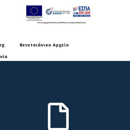
rg
Βενετσιάνικο Αρχείο
νία
