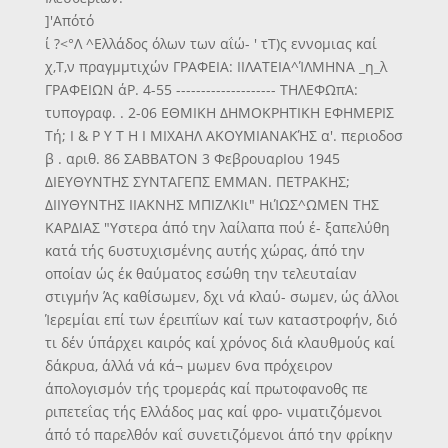
]'Απότό
ί ?<°Λ ^Ελλάδος όλων των αΐώ- ' τΤ)ς εννομιας καί
χ,Τ,ν πραγμμτιχών ΓΡΑΦΕΙΑ: ΙΙΛΑΤΕΙΑ^ΊΛΜΗΝΑ _η_λ
ΓΡΑΦΕΙΩΝ άΡ. 4-55 -------------------- ΤΗΛΕΦΩπΑ:
τυπογραφ. . 2-06 ΕΘΜΙΚΗ ΔΗΜΟΚΡΗΤΙΚΗ ΕΦΗΜΕΡΙΣ
Τή; Ι & Ρ Υ Τ Η Ι ΜΙΧΑΗΛ ΑΚΟΥΜΙΑΝΑΚΉΣ α'. περιοδοσ
β . αριθ. 86 ΣΑΒΒΑΤΟΝ 3 ΦεβρουαρΙου 1945
ΔΙΕΥΘΥΝΤΗΣ ΣΥΝΤΑΓΕΠΣ ΕΜΜΑΝ. ΠΕΤΡΑΚΗΣ;
ΔΙΙΥΘΥΝΤΗΣ ΙΙΑΚΝΗΣ ΜΠΙΖΛΚΙι" ΗιΊΩΣ^ΩΜΕΝ ΤΗΣ
ΚΑΡΔΙΑΣ "Υστερα άπό την λαίλαπα πού έ- ξαπελύθη
κατά τής 6υστυχισμένης αυτής χώρας, άπό την
οποίαν ώς έκ θαύματος εσώθη την τελευταίαν
στιγμήν Άς καθίσωμεν, δχι νά κλαύ- σωμεν, ώς άλλοι
Ίερεμίαι επί των έρειπΐων καί των καταστροφήν, διό
τι δέν ύπάρχει καιρός καί χρόνος διά κλαυθμούς καί
δάκρυα, άλλά νά κά¬ μωμεν 6να πρόχειρον
άπολογισμόν τής τρομεράς καί πρωτοφανοθς πε
ριπετεΐας τής Ελλάδος μας καί φρο- νιματιζόμενοι
άπό τό παρελθόν καΐ συνετιζόμενοι άπό την φρίκην