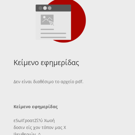
Κείμενο εφημερίδας
Δεν είναι διαθέσιμο το αρχείο pdf.
Κείμενο εφημερίδας
ε5ωΙΓροατΖΐ?ύ Χωοή
δοσιν είς χον τόπον μας Χ
Ιλευθεριών. ^