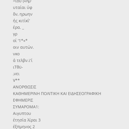
>ίου («Λμ·
υταίαι ύφ
δν, ηρωην
ής κιτίκΐ'
έρα. _
γρ
οί '1*«*
οιν αυτών.
νκο
ά τελβν.ϊ'ί
ιΤθϋ-
,νει
V**
ΑΝΟΡΘΩΣΙΣ
ΚΑΘΗΜΕΡΙΝΗ ΠΟΛΙΤΙΚΗ ΚΑΙ ΕΙΔΗΣΕΟΓΡΑΦΙΚΗ
ΕΦΗΜΕΡΙΣ
ΣΥΜΑΡΟΜΑ1:
Αιγυπτου
έτησία λίραι 3
έξπμηνος 2