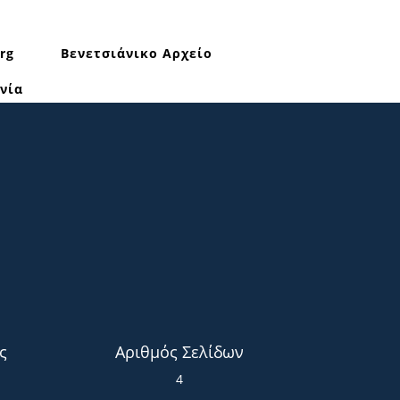
rg
Βενετσιάνικο Αρχείο
νία
ς
Αριθμός Σελίδων
4