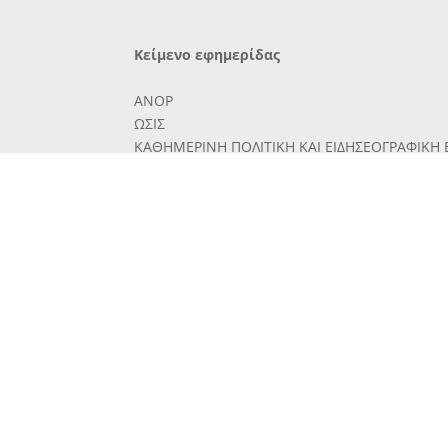
Κείμενο εφημερίδας
ΑΝΟΡ
ΩΣΙΣ
ΚΑΘΗΜΕΡΙΝΗ ΠΟΛΙΤΙΚΗ ΚΑΙ ΕΙΔΗΣΕΟΓΡΑΦΙΚΗ
ΓΡΑΦΕΙΑ ΤΥΠΟΓΡΑΦΕΙΑ
ΟΔΟΕ ΜΙΝ52ΤΑΥΡΟΥ
το
"Ενα άπό τα μεγάλα προ-
βλήματα πού άπασχολοΰν
την χώραν καί τοΰ όποίου
την λύσιν άντιμετωπίζει ή
σημερινή κυβέρνησις με θάρ-
ρος καί άποφαοιστικότητα,
είνε τό συγκοινωνιακόν. Πο-
λύ ορθώς άλλωστε διότι τό
πρόβλημα αύτό υφίσταται
υπό την ©ξυτέραν τού μορ¬