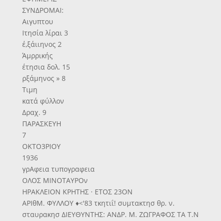
ΣΥΝΔΡΟΜΑΙ:
Αιγυπτου
Ιτησία λίραι 3
έ,ξάιιηνος 2
Άμρρικής
έτησια δολ. 15
ρξάμηνος » 8
Τιμη
κατά φύλλον
Δραχ. 9
ΠΑΡΑΣΚΕΥΗ
7
ΟΚΤΟ3ΡΙΟΥ
1936
γρΑφεια τυπογραφεια
ΟΛΟΣ ΜΙΝΟΤΑΥΡΟν
ΗΡΑΚΛΕΙΟΝ ΚΡΗΤΗΣ · ΕΤΟΣ 23ΟΝ
ΑΡΙθΜ. ΦΥΛΛΟΥ ♦<'83 τκητιΐ! συμτακτησ θρ. ν.
σταυρακησ ΔΙΕΥΘΥΝΤΗΣ: ΑΝΔΡ. Μ. ΖΩΓΡΑΦΟΣ ΤΑ Τ.Ν