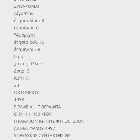
ΣΥΝΑΡΟΜΑΙ:
Αίγυπτον
έτησία λίραι 3
εξαμήνου ϋ
"Αμρριχής
έτησια οολ. 15
έςαμηνο; » 8
Γιμη
χατα ς-ιίλλον
Δραχ. 2
Κ.ΡΙ1ΚΗ
23
ΟΚΤΩΒΡΙΟΥ
1938
Γ ΡΛΦΕΙΑ 1 ΠΟΓΡΑΦΠΑ
Ο Μ11 ν1ΝϋΙ\1ΌΥ
Ι1ΡΑΚΛΙΙΟΝ ΚΡΙΠΙ1Σ ■ ΓΓΟΣ. 23ΟΝ
ΛΙΊΘΜ. ΦΛΛΟΥ 4997
ΥΠΕΥ6ΥΚ0Σ ΣΥΝΤΑΚΤΗΣ ΘΡ