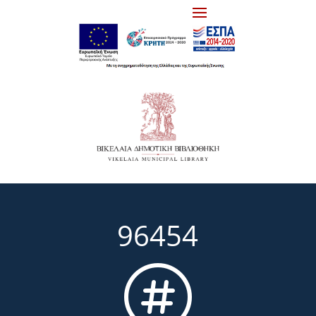
96454
