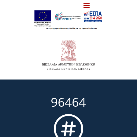
96464
