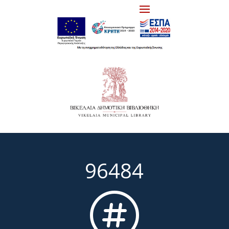
96484
