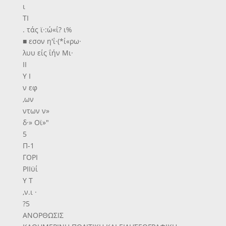
ι
ΤΙ
. τάς ϊ·:ώ«ί? ι%
■ εσον η'ΐ·(*ί«ρω·
λυυ είς ΐήν Μι·
II
Υ Ι
ν εφ
,ων
ντων ν»
δ·» Οϊ»"
5
Π-1
ΓΟΡΙ
ΡΙΙϋί
Υ Τ
,ν.ι ·
?5
ΑΝΟΡΘΩΣΙΣ