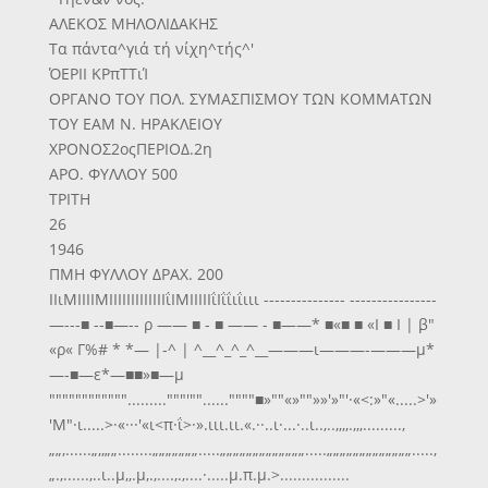
ΑΛΕΚΟΣ ΜΗΛΟΛΙΔΑΚΗΣ
Τα πάντα^γιά τή νίχη^τής^'
ΌΕΡΙΙ ΚΡπΤΤιΊ
ΟΡΓΑΝΟ ΤΟΥ ΠΟΛ. ΣΥΜΑΣΠΙΣΜΟΥ ΤΩΝ ΚΟΜΜΑΤΩΝ
ΤΟΥ ΕΑΜ Ν. ΗΡΑΚΛΕΙΟΥ
ΧΡΟΝΟΣ2οςΠΕΡΙΟΔ.2η
ΑΡΟ. ΦΥΛΛΟΥ 500
ΤΡΙΤΗ
26
1946
ΠΜΗ ΦΥΛΛΟΥ ΔΡΑΧ. 200
ΙΙιΜΙΙΙΙΜΙΙΙΙΙΙΙΙΙΙΙΙΙΐΙΜΙΙΙΙΙΐΙΐΐιΐιιι --------------- ----------------
—---■ --■—-- ρ —— ■ - ■ —— - ■——* ■«■ ■ «Ι ■ Ι | β"
«ρ« Γ%# * *— |-^ | ^__^_^_^__———ι———-———μ*
—-■—ε*—■■»■—μ
""""""""""""........."""'""......""""■»""«»""»»'»"'·«<:»"«.....>'»
'Μ"·ι.....>·«···'«ι<π·ΐ>·».ιιι.ιι.«.··..ι·...·..ι..,..,,,,.,,,.........,
„„,......„,,„„........„„„„„„„.....„„„„„„„„„„„„„.....„„„„„„„„„„„„„.....,
„.,......,..ι..μ,,.μ,.,....,.,....·.....μ.π.μ.>................