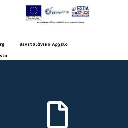
rg
Βενετσιάνικο Αρχείο
νία
