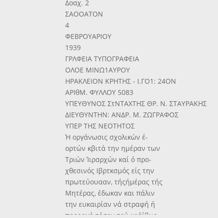
Δοαχ. 2
ΣΑΟΟΑΤΟΝ
4
ΦΕΒΡΟΥΑΡΙΟΥ
1939
ΓΡΛΦΕΙΑ ΤΥΠΟΓΡΑΦΕΙΑ
ΟΛΟΕ ΜΙΝΩ1ΑΥΡΟΥ
ΗΡΑΚΛΕΙΟΝ ΚΡΗΤΗΣ - Ι.ΓΟ1: 24ΟΝ
ΑΡΙθΜ. ΦΥΛΛΟΥ 5083
ΥΠΕΥΘΥΝΟΣ ΣτΝΤΑΧΤΗΣ ΘΡ. Ν. ΣΤΑΥΡΑΚΗΣ
ΔΙΕΥΘΥΝΤΗΝ: ΑΝΔΡ. Μ. ΖΩΓΡΑΦΟΣ
ΥΠΕΡ ΤΗΣ ΝΕΟΤΗΤΟΣ
Ή οργάνωσις σχολικών έ-
ορτών κβιτά την ημέραν των
Τριών Ίιραρχών καί ό προ-
χθεσινός Ιβρτκσμός είς την
πρωτεύουααν, τήςήμέρας τής
Μητέρας, έδωκαν και πάλιν
την ευκαιρίαν νά στραφή ή
προοοχή τόσον τοΰ κράΐβυς