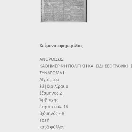
Κείμενο εφημερίδας
ΑΝΟΡΘΩΣΙΣ
ΚΑΘΗΜΕΡΙΝΗ ΠΟΛΙΤΙΚΗ ΚΑΙ ΕΙΔΗΣΕΟΓΡΑΦΙΚΗ
ΣΥΝΑΡΟΜΑ1:
ΑΙγύτττου
έϊΐ|θια λίραι Β
έζαμηνος 2
Άμβριχής
έτησια οολ. 16
ίξόμηνός » 8
ΤαΤή
κατά φύλλον