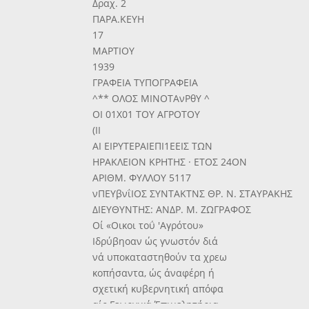
Δραχ. 2
ΠΑΡΑ.ΚΕΥΗ
17
ΜΑΡΤΙΟΥ
1939
ΓΡΑΦΕΙΑ ΤΥΠΟΓΡΑΦΕΙΑ
^** ΟΛΟΣ ΜΙΝΟΤΑνΡθΥ ^
ΟΙ 01X01 ΤΟΥ ΑΓΡΟΤΟΥ
(II
ΑΙ ΕΙΡΥΤΕΡΑΙΕΠΙ1ΕΕΙΣ ΤΩΝ
ΗΡΑΚΛΕΙΟΝ ΚΡΗΤΗΣ · ΕΤΟΣ 24ΟΝ
ΑΡΙΘΜ. ΦΥΛΛΟΥ 5117
νΠΕΥβνΐΙΟΣ ΣΥΝΤΑΚΤΝΣ ΘΡ. Ν. ΣΤΑΥΡΑΚΗΣ
ΔΙΕΥΘΥΝΤΗΣ: ΑΝΔΡ. Μ. ΖΩΓΡΑΦΟΣ
Οί «Οικοι τοΰ 'Αγρότου»
Ιδρύβηοαν ώς γνωστόν διά
νά υποκαταστηθούν τα χρεω
κοπήσαντα, ώς άναφέρη ή
σχετική κυβερνητική απόφα
αίς Γεωργικά Έπιμελητήρια.