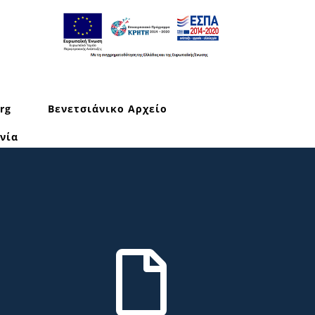
rg
Βενετσιάνικο Αρχείο
νία
