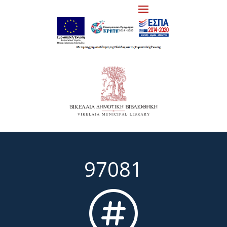
97081
