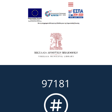
97181
