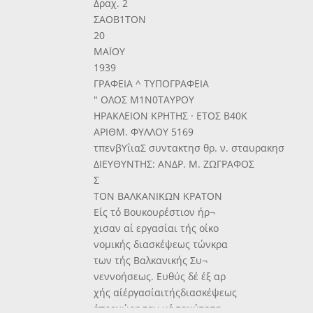
Δραχ. 2
ΣΑΟΒ1ΤΟΝ
20
ΜΑΪΟΥ
1939
ΓΡΑΦΕΙΑ ^ ΤΥΠΟΓΡΑΦΕΙΑ
" ΟΛΟΣ Μ1Ν0ΤΑΥΡΟΥ
ΗΡΑΚΛΕΙΟΝ ΚΡΗΤΗΣ · ΕΤΟΣ Β40Κ
ΑΡΙΘΜ. ΦΥΛΛΟΥ 5169
τπενβΥΐιαΣ συντακτησ θρ. ν. σταυρακησ
ΔΙΕΥΘΥΝΤΗΣ: ΑΝΔΡ. Μ. ΖΩΓΡΑΦΟΣ
Σ
ΤΟΝ ΒΑΛΚΑΝΙΚΩΝ ΚΡΑΤΟΝ
Είς τό Βουκουρέστιον ήρ¬
χισαν αί εργασίαι τής οίκο
νομικής διασκέψεως τώνκρα
των τής Βαλκανικής Συ¬
νεννοήσεως. Ευθύς δέ έξ αρ
χής αίέργασίαιτήςδιασκέψεως
έπροχώρησαν μέ ταχύτητα.