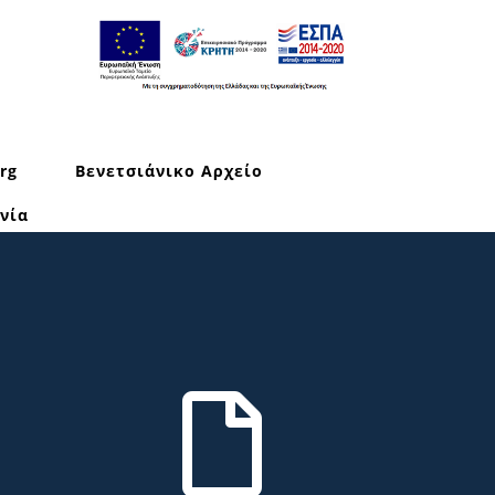
rg
Βενετσιάνικο Αρχείο
νία
