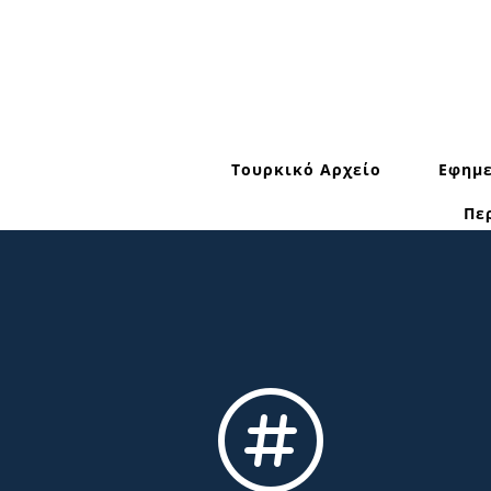
Τουρκικό Αρχείο
Εφημε
Πε
