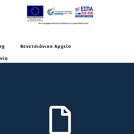
rg
Βενετσιάνικο Αρχείο
νία
