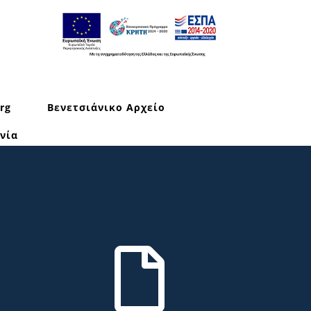
rg
Βενετσιάνικο Αρχείο
νία
