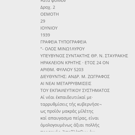
»ατά φύλλον
Δραχ. 2
ΟΕΜΟΤΗ
29
ΙΟΥΝΙΟΥ
1939
ΓΡΑΦΕΙΑ ΤΥΠΟΓΡΑΦΕΙΑ
"- ΟΛΟΣ ΜΙΝΩ1ΛΥΡΟΥ
ΥΠΕΥΒΥΝΟΣ ΣΥΝΤΑΚΤΗΣ ΘΡ. Ν. ΣΤΑΥΡΑΚΗΣ
ΗΡΑΚΛΕΙΟΝ ΚΡΗΤΗΣ · ΕΤΟΣ 24 ΟΝ
ΑΡΙΘΜ. ΦΥΛΛΟΥ 5203
ΔΙΕΥΘΥΝΤΗΣ: ΑΝΔΡ. Μ. ΖΩΓΡΑΦΟΣ
ΑΙ ΝΕΑΙ ΜΕΤΑΡΡΥΒΜΙΣΕΙΣ
ΤΟΥ ΕΚΠΑΙΛΕΥΤΙΚΟΥ ΣΥΣΤΗΜΑΤΟΣ
Αί νέαι έκπαιδευτιίκαί με·
ταρρυθμίσεις τής κυβερνήσε¬
ως προΐόν μακράς μίλέτης
καί απαυγασμα πείρας, είναι
όμολογουμένως άξιαι πολλής
προσοχής. Άποβλέπβυν όχι