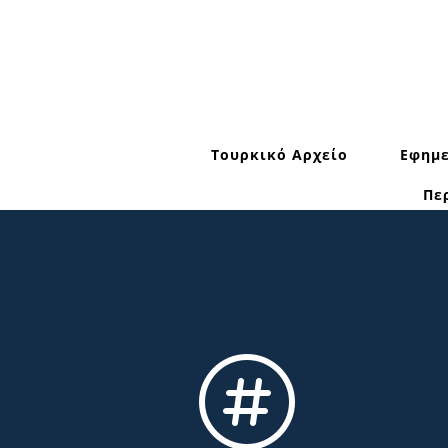
Τουρκικό Αρχείο
Εφημε
Πε
